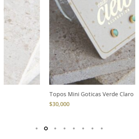
Añadir Al Carrito
Topos Mini Goticas Verde Claro
$
30,000